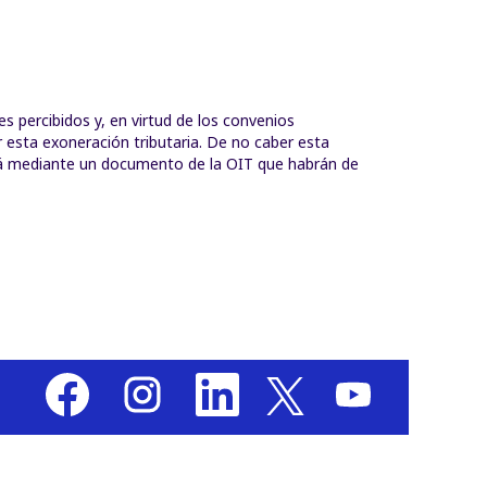
s percibidos y, en virtud de los convenios
ar esta exoneración tributaria. De no caber esta
ará mediante un documento de la OIT que habrán de
S
S
S
S
S
e
e
e
e
e
a
a
a
a
a
b
b
b
b
b
r
r
r
r
r
e
e
e
e
e
e
e
e
e
e
n
n
n
n