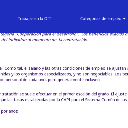
Contratación internacional
Trabajar en la OIT
Categorías de empleo
s de empleo del personal contratado internacionalmente para las va
 categoría "Cooperación para el desarrollo". Los beneficios exacto
 del individuo al momento de la contratación.
l. Como tal, el salario y las otras condiciones de empleo se ajustan 
idas y los organismos especializados, y no son negociables. Los ben
ción personal de cada uno, pero generalmente incluyen:
tratación se suele efectuar en el primer escalón del grado. El ajuste 
egún las tasas establecidas por la CAPI para el Sistema Común de las
 por año);