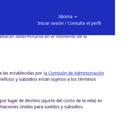
Idioma
Iniciar sesión / Consulte el perfil
cantes en la categoría "Internacional" y para los
s deberán determinarse en el momento de la
a las establecidas por
la Comisión de Administración
eficios y subsidios están sujetos a los términos
por lugar de destino (ajuste del costo de la vida) es
 Naciones Unidas para sueldos y subsidios.