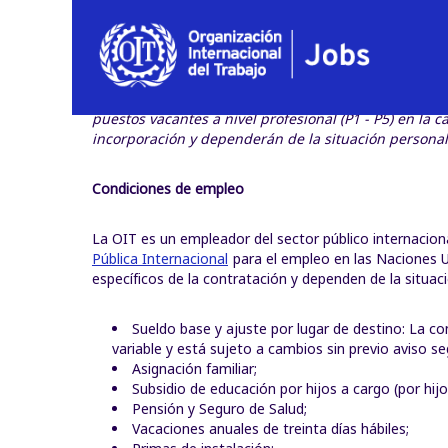
Nota: La siguiente información indica las condicione
puestos vacantes a nivel profesional (P1 - P5) en la
incorporación y dependerán de la situación personal
Condiciones de empleo
La OIT es un empleador del sector público internaciona
Pública Internacional
para el empleo en las Naciones Un
específicos de la contratación y dependen de la situa
Sueldo base y ajuste por lugar de destino: La con
variable y está sujeto a cambios sin previo aviso s
Asignación familiar;
Subsidio de educación por hijos a cargo (por hijo
Pensión y Seguro de Salud;
Vacaciones anuales de treinta días hábiles;